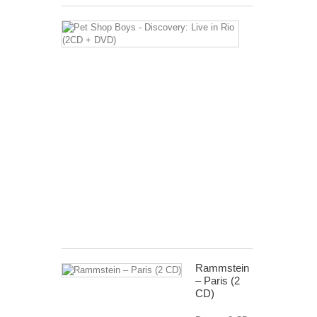
Pet
Shop
Boys
-
Discovery:
Live
in
Rio
(2CD
+
DVD)
Drager:
2CD+
DVD
€ 12,99
Rammstein
‎– Paris (2
CD)