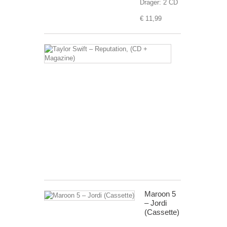
Drager: 2 CD
€ 11,99
Taylor
Swift
–
Reputation,
(CD
+
Magazine)
Drager:
CD
+
Magazine
€ 99,99
Maroon 5
– Jordi
(Cassette)