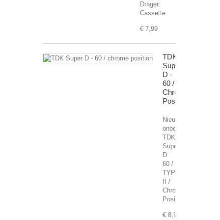
Drager:
Cassette
€ 7,99
TDK
Super
D -
60 /
Chrome
Position
Nieuwe,
onbespeelde
TDK
Super
D
60 /
TYPE
II /
Chrome
Position
€ 8,99