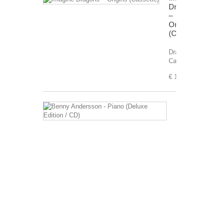
Dragons
–
Origins
(Cassette)
Drager:
Cassette
€ 11,99
Benny
Andersson
-
Piano
(Deluxe
Edition
/
CD)
Drager:
CD
€ 5,99