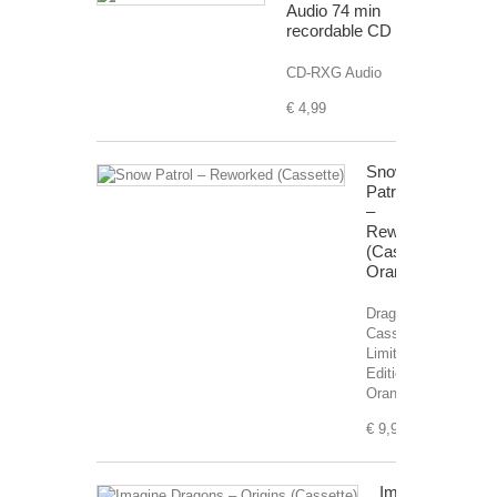
Audio 74 min
recordable CD
CD-RXG Audio
€ 4,99
Snow
Patrol
–
Reworked
(Cassette)
Orange
Drager:
Cassette,
Limited
Edition,
Orange.
€ 9,99
Imagine