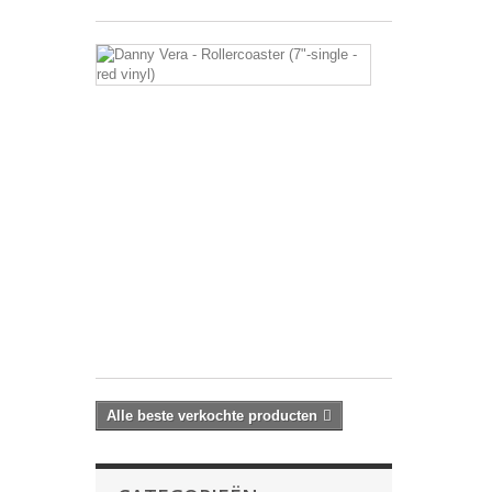
Danny
Vera
-
Roller
Coaster
(7"-
single
-
red
vinyl)
Drager:
7"-
single
€ 59,99
Alle beste verkochte producten