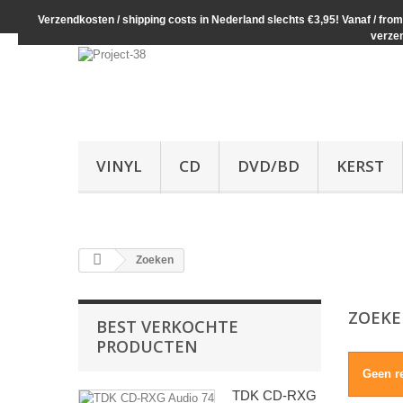
Verzendkosten / shipping costs in Nederland slechts €3,95! Vanaf / from 
verze
VINYL
CD
DVD/BD
KERST
Zoeken
ZOEK
BEST VERKOCHTE
PRODUCTEN
Geen r
TDK CD-RXG