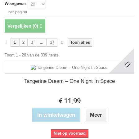
Weergeven
per pagina
Vergelijken (
0
)
1
2
3
...
17
Toon alles
Toont 1 - 20 van de 339 items
Tangerine Dream ‎– One Night In Space
€ 11,99
In winkelwagen
Meer
Niet op voorraad