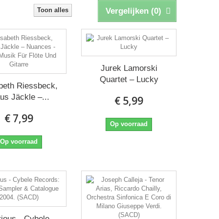
Toon alles
Vergelijken (
0
)
Jurek Lamorski
Quartet ‎– Lucky
beth Riessbeck,
us Jäckle ‎–...
€ 5,99
€ 7,99
Op voorraad
Op voorraad
ious - Cybele