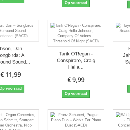
Op voorraad
bson, Dan ‎–
Tarik O'Regan -
ongbirds: A
Jah
Conspirare, Craig
round Sound...
Se
Hella...
€ 11,99
€ 9,99
Op voorraad
Op voorraad