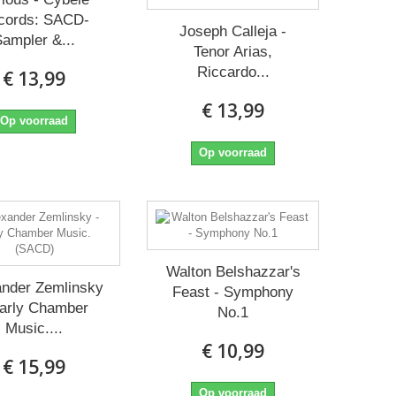
cords: SACD-
Joseph Calleja -
ampler &...
Tenor Arias,
Riccardo...
€ 13,99
€ 13,99
Op voorraad
Op voorraad
Walton Belshazzar's
ander Zemlinsky
Feast - Symphony
Early Chamber
No.1
Music....
€ 10,99
€ 15,99
Op voorraad