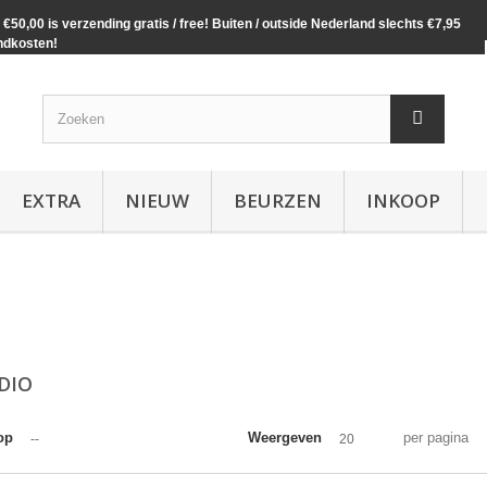
€50,00 is verzending gratis / free! Buiten / outside Nederland slechts €7,95
ndkosten!
EXTRA
NIEUW
BEURZEN
INKOOP
DIO
op
Weergeven
per pagina
--
20