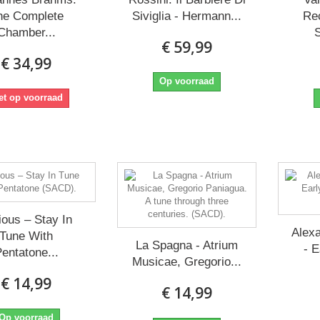
he Complete
Siviglia - Hermann...
Re
Chamber...
S
€ 59,99
€ 34,99
Op voorraad
et op voorraad
ious ‎– Stay In
Alex
Tune With
La Spagna - Atrium
- 
entatone...
Musicae, Gregorio...
€ 14,99
€ 14,99
Op voorraad