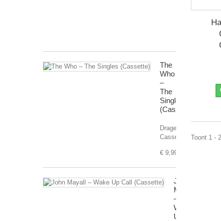
Drager:
Cassette
Ha
€ 7,99
The
Who
–
The
Singles
(Cassette)
Drager:
Cassette
Toont 1 - 
€ 9,99
John
Mayall
‎–
Wake
Up