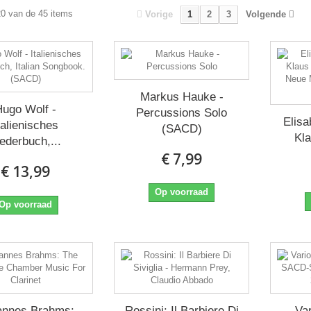
20 van de 45 items
Vorige
1
2
3
Volgende
Markus Hauke -
Hugo Wolf -
Percussions Solo
Elisa
talienisches
(SACD)
Kla
iederbuch,...
€ 7,99
€ 13,99
Op voorraad
Op voorraad
annes Brahms:
Rossini: Il Barbiere Di
Var