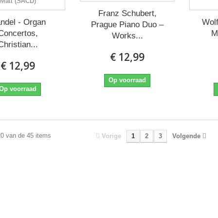
Franz Schubert,
ndel - Organ
Wol
Prague Piano Duo ‎–
Concertos,
M
Works...
Christian...
€ 12,99
€ 12,99
Op voorraad
Op voorraad
20 van de 45 items
Vorige
1
2
3
Volgende