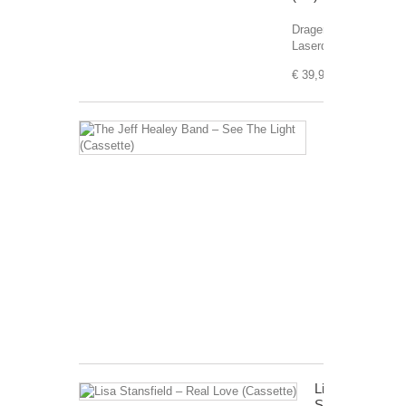
Drager:
Laserdisc
€ 39,99
The
Jeff
Healey
Band
–
See
The
Light
(Cassette)
Drager:
Cassette
€ 8,99
Lisa
Stansfield