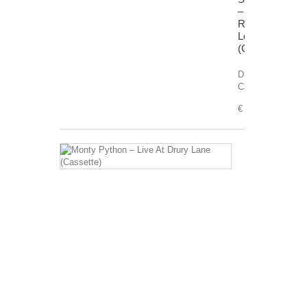
‎–
Real
Love
(Cassette)
Drager:
Cassette
€ 7,99
Monty
Python
‎–
Live
At
Drury
Lane
(Cassette)
Drager:
Cassette
€ 7,99