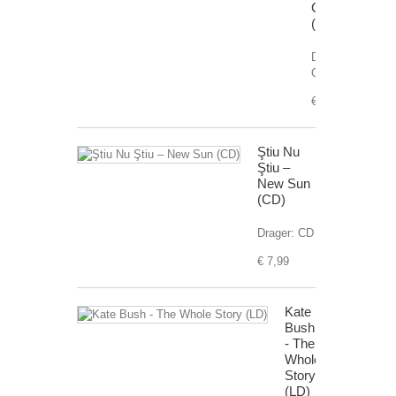
Call
(Cassette)
Drager:
Cassette
€ 9,99
Ştiu Nu
Ştiu ‎–
New Sun
(CD)
Drager: CD
€ 7,99
Kate
Bush
- The
Whole
Story
(LD)