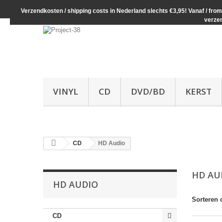
Verzendkosten / shipping costs in Nederland slechts €3,95! Vanaf / from 
verze
VINYL
CD
DVD/BD
KERST
CD
HD Audio
HD AU
HD AUDIO
Sorteren 
CD