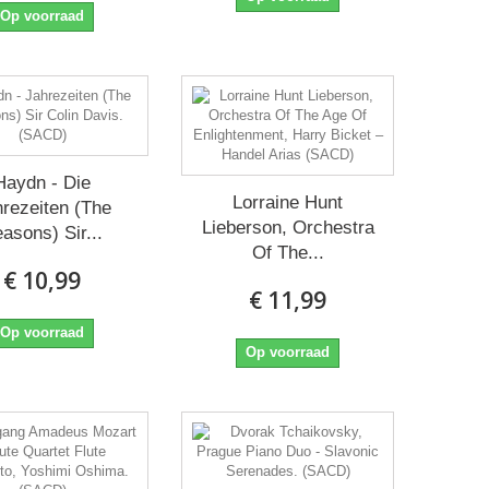
Op voorraad
Haydn - Die
Lorraine Hunt
rezeiten (The
Lieberson, Orchestra
asons) Sir...
Of The...
€ 10,99
€ 11,99
Op voorraad
Op voorraad