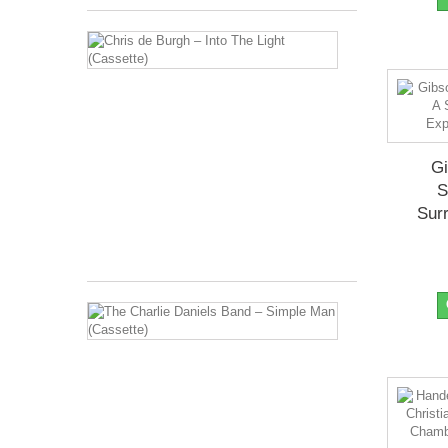
Chris
de
Burgh
–
Into
The
Light
(Cassette)
Gi
S
Drager:
Sur
Cassette
€ 7,99
The
Charlie
Daniels
Band
–
Simple
Man
(Cassette)