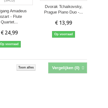
Dvorak Tchaikovsky,
fgang Amadeus
Prague Piano Duo -...
ozart - Flute
€ 13,99
Quartet...
€ 24,99
Op voorraad
Op voorraad
Toon alles
Vergelijken (
0
)