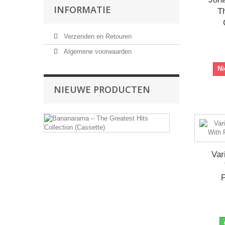
INFORMATIE
T
Verzenden en Retouren
Algemene voorwaarden
Ni
NIEUWE PRODUCTEN
Bananarama
–
The
Greatest
Hits
Var
Collection
(Cassette)
P
Drager:
Cassette
€ 7,99