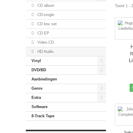
CD album
Toont 1 - 
CD-single
CD box set
CD EP
Video CD
HD Audio
I
L
Vinyl
DVD/BD
Aanbiedingen
Genre
Extra
Software
8-Track Tape
Joh