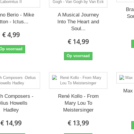
Bra
no Berio - Mike
A Musical Journey
Son
ton - Ictus...
Into The Heart and
Soul...
€ 4,99
€ 14,99
Op voorraad
Op voorraad
Max 
ish Composers -
René Kollo - From
lius Howells
Mary Lou To
Hadley
Meistersinger
€ 14,99
€ 13,99