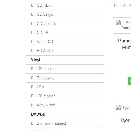
CD album
Toont 1 - 
CD-single
CD box set
CD EP
Pumez
Video CD
Pum
HD Audio
Vinyl
12"-singles
7"-singles
LP's
10"-singles
Vinyl - box
DVD/BD
Igor
Blu Ray (muziek)