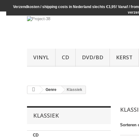
Verzendkosten / shipping costs in Nederland slechts €3,95! Vanaf / from 
verze
VINYL
CD
DVD/BD
KERST
Genre
Klassiek
KLASS
KLASSIEK
Sorteren 
CD