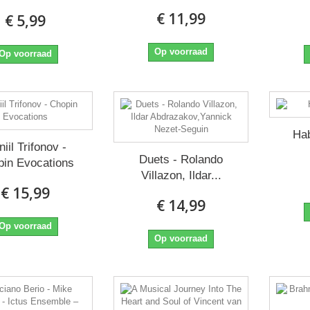
€ 11,99
€ 5,99
Op voorraad
Op voorraad
Ha
iil Trifonov -
Duets - Rolando
in Evocations
Villazon, Ildar...
€ 15,99
€ 14,99
Op voorraad
Op voorraad