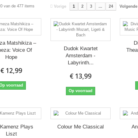
20 van de 477 items
Vorige
1
2
3
...
24
Volgende
a Matshikiza ‎–
D
Dudok Kwartet
eza: Voice Of
Theat
Amsterdam -
Hope
Labyrinth...
€ 12,99
€ 13,99
Op voorraad
Op voorraad
 Kamenz Plays
Colour Me Classical
An
Liszt