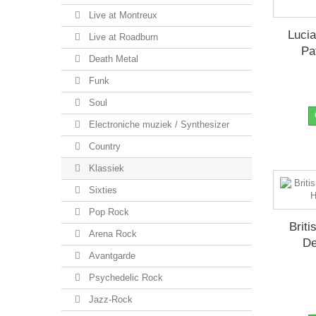
Live at Montreux
Lucia
Live at Roadburn
Pat
Death Metal
Funk
Soul
Electroniche muziek / Synthesizer
Country
Klassiek
Sixties
Pop Rock
Brit
Arena Rock
De
Avantgarde
Psychedelic Rock
Jazz-Rock