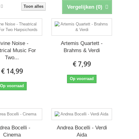
Toon alles
Vergelijken (
0
)
ivine Noise -
Artemis Quartett -
rical Music For
Brahms & Verdi
Two...
€ 7,99
€ 14,99
Op voorraad
Op voorraad
drea Bocelli -
Andrea Bocelli - Verdi
Cinema
Aida