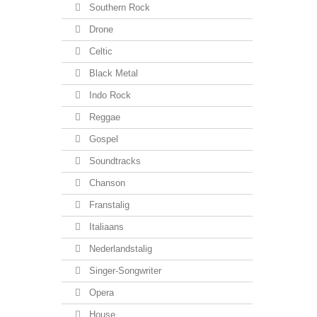
Southern Rock
Drone
Celtic
Black Metal
Indo Rock
Reggae
Gospel
Soundtracks
Chanson
Franstalig
Italiaans
Nederlandstalig
Singer-Songwriter
Opera
House