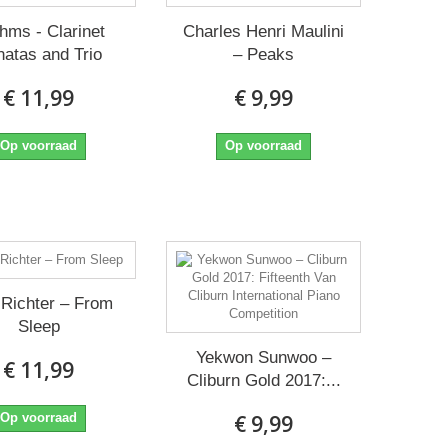
hms - Clarinet
Charles Henri Maulini
atas and Trio
‎– Peaks
€ 11,99
€ 9,99
Op voorraad
Op voorraad
Richter ‎– From
Sleep
Yekwon Sunwoo ‎–
€ 11,99
Cliburn Gold 2017:...
Op voorraad
€ 9,99