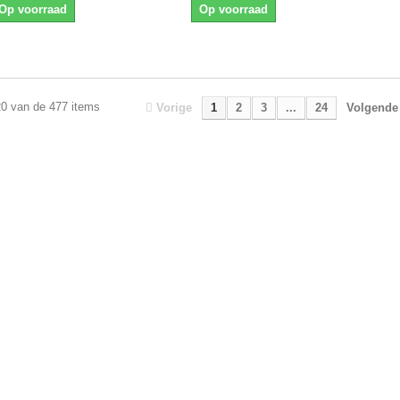
Op voorraad
Op voorraad
20 van de 477 items
Vorige
1
2
3
...
24
Volgende