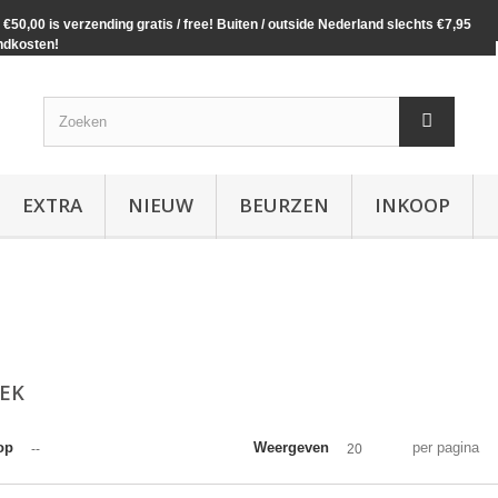
€50,00 is verzending gratis / free! Buiten / outside Nederland slechts €7,95
ndkosten!
EXTRA
NIEUW
BEURZEN
INKOOP
IEK
op
Weergeven
per pagina
--
20