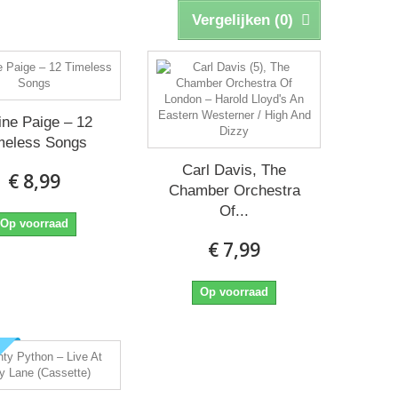
Vergelijken (
0
)
ine Paige – 12
meless Songs
Carl Davis, The
€ 8,99
Chamber Orchestra
Of...
Op voorraad
€ 7,99
Op voorraad