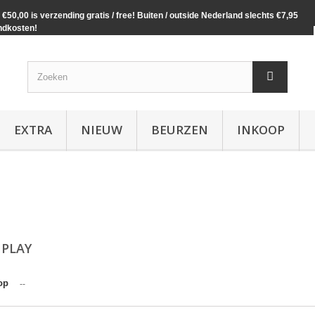
€50,00 is verzending gratis / free! Buiten / outside Nederland slechts €7,95
ndkosten!
EXTRA
NIEUW
BEURZEN
INKOOP
 PLAY
op
--