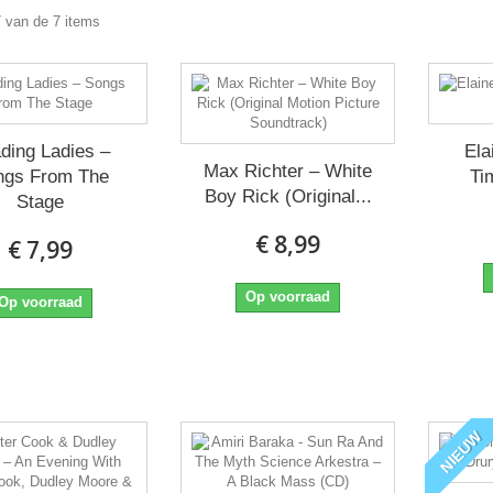
7 van de 7 items
ding Ladies ‎–
Ela
Max Richter – White
ngs From The
Ti
Boy Rick (Original...
Stage
€ 8,99
€ 7,99
Op voorraad
Op voorraad
NIEUW