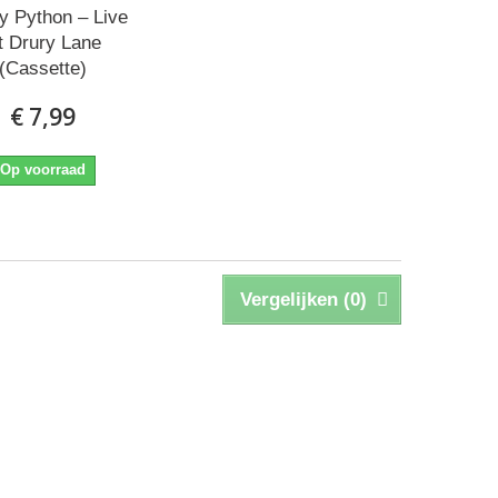
y Python ‎– Live
t Drury Lane
(Cassette)
€ 7,99
Op voorraad
Vergelijken (
0
)