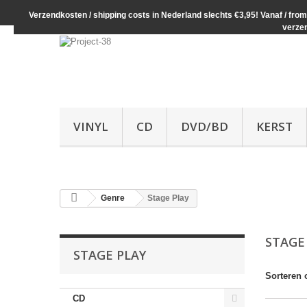
Verzendkosten / shipping costs in Nederland slechts €3,95! Vanaf / from 
verze
VINYL
CD
DVD/BD
KERST
Genre
Stage Play
STAGE
STAGE PLAY
Sorteren 
CD