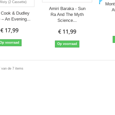
Mont
Amiri Baraka - Sun
A
 Cook & Dudley
Ra And The Myth
‎– An Evening...
Science...
€ 17,99
€ 11,99
Op voorraad
Op voorraad
7 van de 7 items