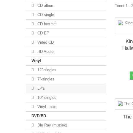
CD album
Toont 1 - 
CD-single
CD box set
CD EP
Kin
Video CD
Hall
HD Audio
Vinyl
12"-singles
7"-singles
LP's
10"-singles
Vinyl - box
DVD/BD
The 
Blu Ray (muziek)