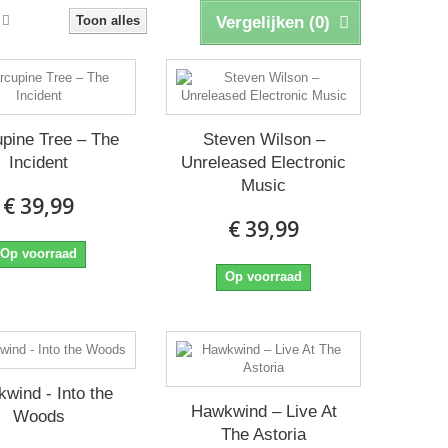
Toon alles
Vergelijken (
0
)
pine Tree ‎– The
Steven Wilson ‎–
Incident
Unreleased Electronic
Music
€ 39,99
€ 39,99
Op voorraad
Op voorraad
wind - Into the
Hawkwind ‎– Live At
Woods
The Astoria