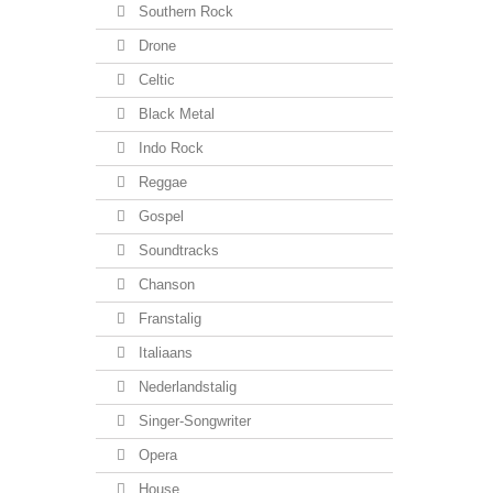
Southern Rock
Drone
Celtic
Black Metal
Indo Rock
Reggae
Gospel
Soundtracks
Chanson
Franstalig
Italiaans
Nederlandstalig
Singer-Songwriter
Opera
House