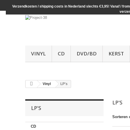
Verzendkosten / shipping costs in Nederland slechts €3,95! Vanaf / from 
verze
VINYL
CD
DVD/BD
KERST
Vinyl
LP's
LP'S
LP'S
Sorteren 
CD