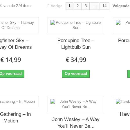
20 van de 274 items
Vorige
1
2
3
...
14
Volgende
gfisher Sky ‎–
Porcupine Tree ‎–
Porcu
way Of Dreams
Lightbulb Sun
€ 14,99
€ 34,99
Op voorraad
Op voorraad
Gathering ‎– In
Hawk
John Wesley ‎– A Way
Motion
You'll Never Be...