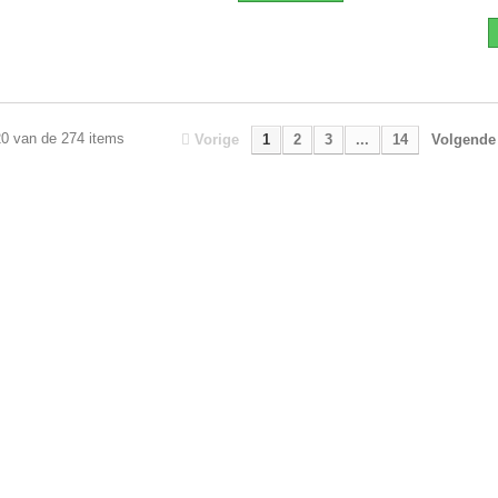
20 van de 274 items
Vorige
1
2
3
...
14
Volgende