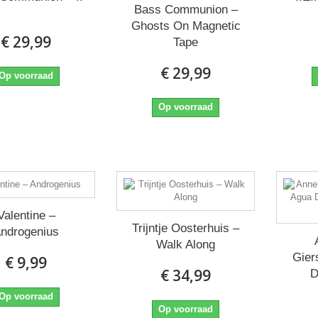
Bass Communion ‎–
Ghosts On Magnetic
€ 29,99
Tape
€ 29,99
Op voorraad
Op voorraad
Valentine ‎–
Trijntje Oosterhuis ‎–
ndrogenius
Walk Along
Gier
€ 9,99
€ 34,99
D
Op voorraad
Op voorraad