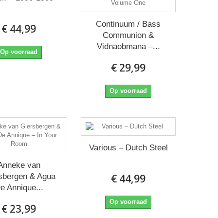
Continuum / Bass
€ 44,99
Communion &
Vidnaobmana –...
Op voorraad
€ 29,99
Op voorraad
Various ‎– Dutch Steel
Anneke van
sbergen & Agua
€ 44,99
e Annique...
Op voorraad
€ 23,99