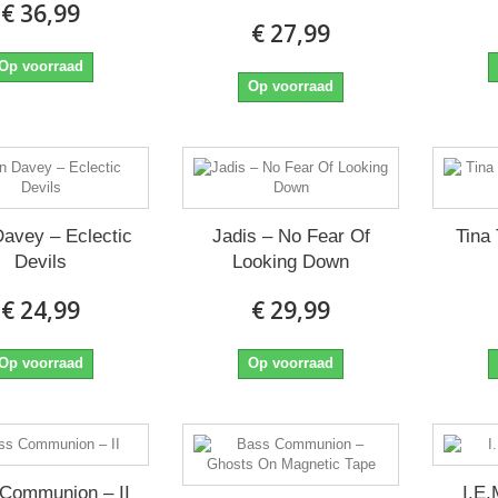
€ 36,99
€ 27,99
Op voorraad
Op voorraad
avey ‎– Eclectic
Jadis ‎– No Fear Of
Tina 
Devils
Looking Down
€ 24,99
€ 29,99
Op voorraad
Op voorraad
Communion ‎– II
I.E.