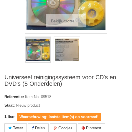
Bekijk groter
Universeel reinigingssysteem voor CD's en
DVD's (5 Onderdelen)
Referentie:
Item No. 09518
Staat:
Nieuw product
1
Item
Waarschuwing: laatste item(s) op voorraad!
Tweet
Delen
Google+
Pinterest