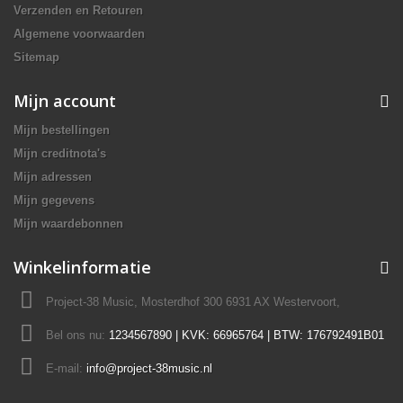
Verzenden en Retouren
Algemene voorwaarden
Sitemap
Mijn account
Mijn bestellingen
Mijn creditnota's
Mijn adressen
Mijn gegevens
Mijn waardebonnen
Winkelinformatie
Project-38 Music, Mosterdhof 300 6931 AX Westervoort,
Bel ons nu:
1234567890 | KVK: 66965764 | BTW: 176792491B01
E-mail:
info@project-38music.nl