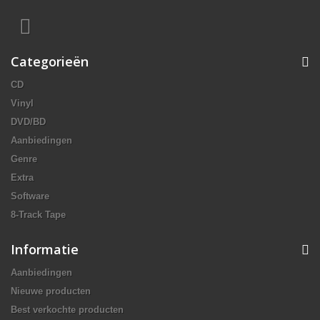
Categorieën
CD
Vinyl
DVD/BD
Aanbiedingen
Genre
Extra
Software
8-Track Tape
Informatie
Aanbiedingen
Nieuwe producten
Best verkochte producten