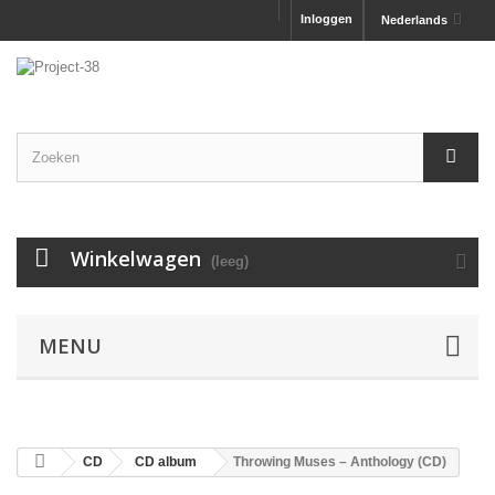
Inloggen
Nederlands
Winkelwagen
(leeg)
MENU
CD
CD album
Throwing Muses – Anthology (CD)