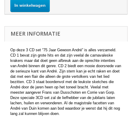
In winkelwagen
MEER INFORMATIE
Op deze 3 CD set “75 Jaar Gewoon André” is alles verzameld.
CD 1 bevat zijn grote hits en dat zijn veelal de carnavaleske
krakers maar dat doet geen afbreuk aan de oprechte intenties
van André binnen dit genre. CD 2 biedt een mooie doorsnede van
de serieuze kant van André. Zijn stem kan je echt raken en doet
dat met een flair die alleen de grote vertolkers van het lied
bezitten. CD 3 staat boordenvol met de leukste sketches die
André door de jaren heen op het toneel bracht. Veelal met
meester aangever Frans van Dusschoten en Corrie van Gorp.
Deze speciale 3CD set zal de liefhebber van de jubilaris laten
lachen, huilen en verwonderen. Al de magistrale facetten van
André van Duin komen aan bod waardoor je wenst dat hij dit nog
lang zal kunnen blijven doen.