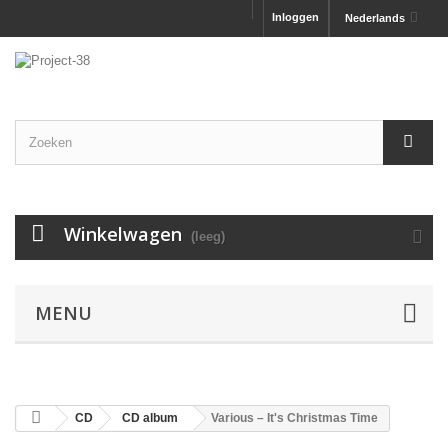
Inloggen
Nederlands
Winkelwagen
(leeg)
MENU
CD
CD album
Various – It's Christmas Time