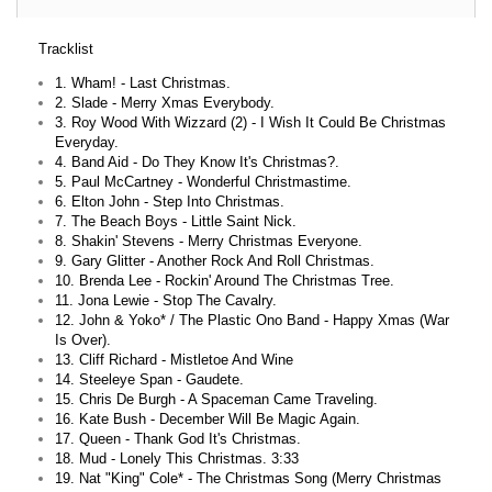
Tracklist
1. Wham! - Last Christmas.
2. Slade - Merry Xmas Everybody.
3. Roy Wood With Wizzard (2) - I Wish It Could Be Christmas
Everyday.
4. Band Aid - Do They Know It's Christmas?.
5. Paul McCartney - Wonderful Christmastime.
6. Elton John - Step Into Christmas.
7. The Beach Boys - Little Saint Nick.
8. Shakin' Stevens - Merry Christmas Everyone.
9. Gary Glitter - Another Rock And Roll Christmas.
10. Brenda Lee - Rockin' Around The Christmas Tree.
11. Jona Lewie - Stop The Cavalry.
12. John & Yoko* / The Plastic Ono Band - Happy Xmas (War
Is Over).
13. Cliff Richard - Mistletoe And Wine
14. Steeleye Span - Gaudete.
15. Chris De Burgh - A Spaceman Came Traveling.
16. Kate Bush - December Will Be Magic Again.
17. Queen - Thank God It's Christmas.
18. Mud - Lonely This Christmas. 3:33
19. Nat "King" Cole* - The Christmas Song (Merry Christmas