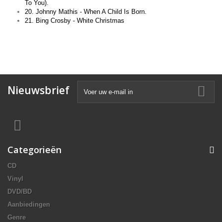
To You).
20. Johnny Mathis - When A Child Is Born.
21. Bing Crosby - White Christmas
Nieuwsbrief
Categorieën
CD
Vinyl
DVD/BD
Aanbiedingen
Genre