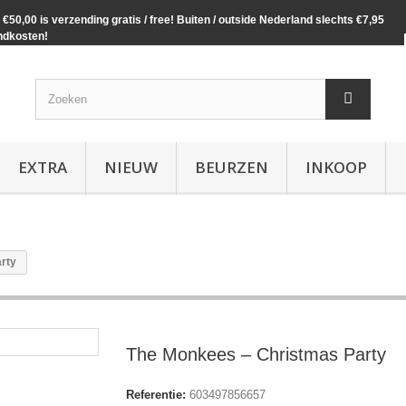
€50,00 is verzending gratis / free! Buiten / outside Nederland slechts €7,95
ndkosten!
EXTRA
NIEUW
BEURZEN
INKOOP
rty
The Monkees ‎– Christmas Party
Referentie:
603497856657