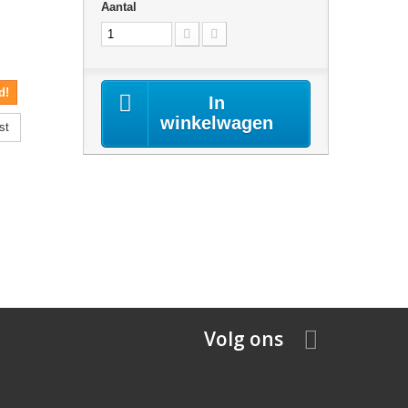
Aantal
d!
In
winkelwagen
st
Volg ons