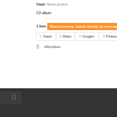
Staat:
Nieuw product
CD album.
1
Item
Waarschuwing: laatste item(s) op voorraa
Tweet
Delen
Google+
Pintere
Afdrukken