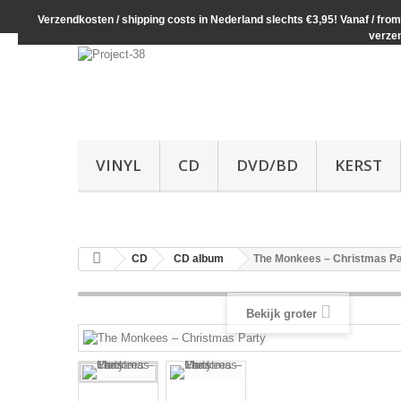
Verzendkosten / shipping costs in Nederland slechts €3,95! Vanaf / from 
verze
VINYL
CD
DVD/BD
KERST
CD
CD album
The Monkees ‎– Christmas Pa
Bekijk groter