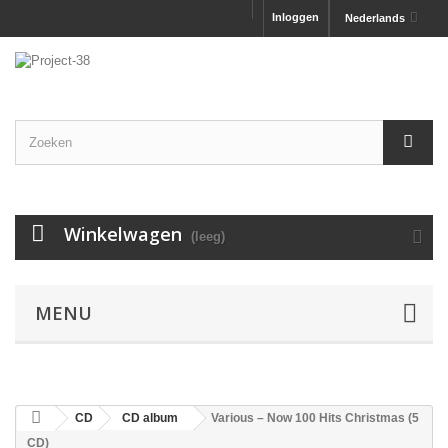
Inloggen
Nederlands
Winkelwagen
(leeg)
MENU
CD
CD album
Various ‎– Now 100 Hits Christmas (5
CD)