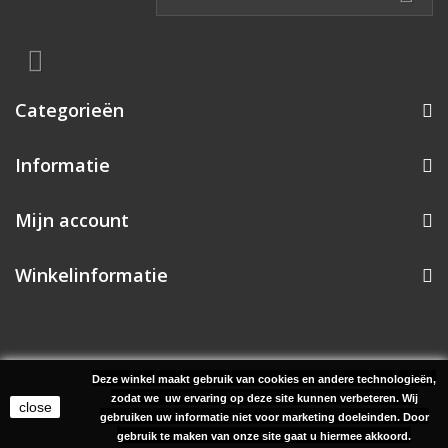
Categorieën
Informatie
Mijn account
Winkelinformatie
Deze winkel maakt gebruik van cookies en andere technologieën,
© 2026 Project 38 Music | Realisatie: Uw PC Dokter Uden
zodat we uw ervaring op deze site kunnen verbeteren. Wij
close
gebruiken uw informatie niet voor marketing doeleinden.
Door
gebruik te maken van onze site gaat u hiermee akkoord.