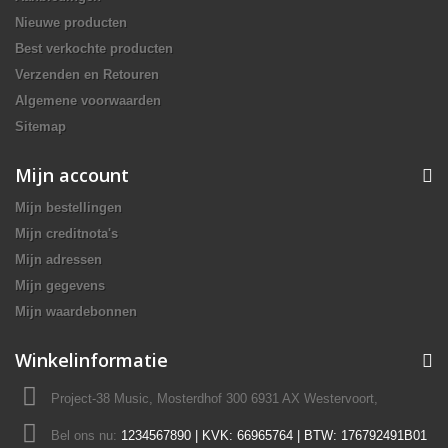
Nieuwe producten
Best verkochte producten
Verzenden en Retouren
Algemene voorwaarden
Sitemap
Mijn account
Mijn bestellingen
Mijn creditnota's
Mijn adressen
Mijn gegevens
Mijn waardebonnen
Winkelinformatie
Project-38 Music, Mosterdhof 300 6931 AX Westervoort,
Bel ons nu:
1234567890 | KVK: 66965764 | BTW: 176792491B01