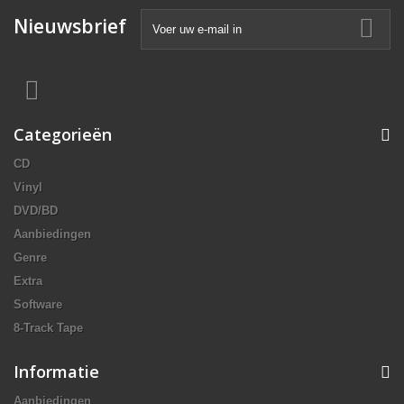
Nieuwsbrief
Categorieën
CD
Vinyl
DVD/BD
Aanbiedingen
Genre
Extra
Software
8-Track Tape
Informatie
Aanbiedingen