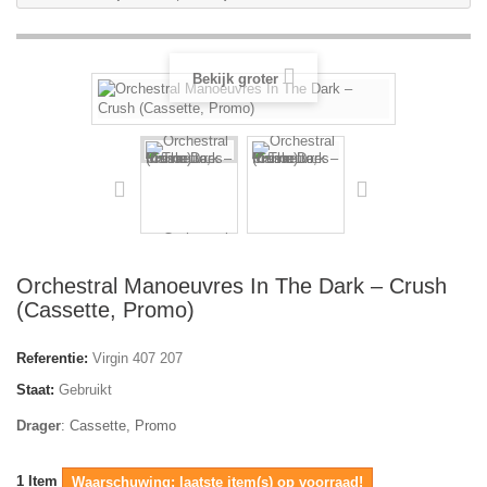
Bekijk groter
Orchestral Manoeuvres In The Dark – Crush
(Cassette, Promo)
Referentie:
Virgin 407 207
Staat:
Gebruikt
Drager
: Cassette, Promo
1
Item
Waarschuwing: laatste item(s) op voorraad!