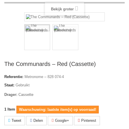
Bekijk groter
The Communards – Red (Cassette)
Referentie:
Metronome – 828 074-4
Staat:
Gebruikt
Drager:
Cassette
1
Item
Waarschuwing: laatste item(s) op voorraad!
Tweet
Delen
Google+
Pinterest