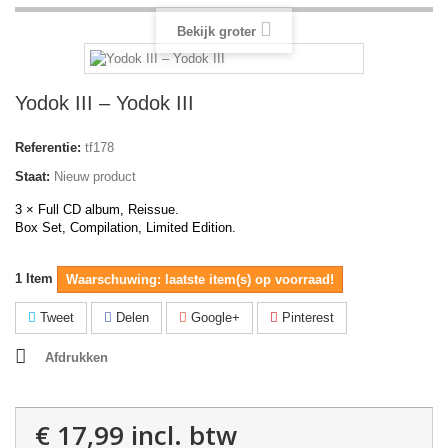
Bekijk groter
Yodok III ‎– Yodok III
Referentie:
tf178
Staat:
Nieuw product
3 × Full CD album, Reissue.
Box Set, Compilation, Limited Edition.
1
Item
Waarschuwing: laatste item(s) op voorraad!
Tweet
Delen
Google+
Pinterest
Afdrukken
€ 17,99
incl. btw