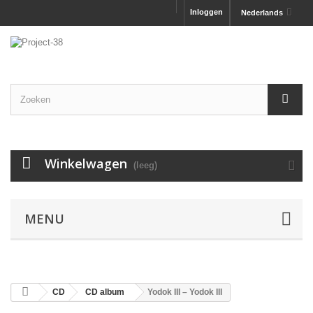
Inloggen
Nederlands
Winkelwagen
(leeg)
MENU
CD
CD album
Yodok III ‎– Yodok III