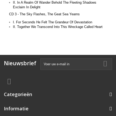
II. In A Realm Of Wander Behold The Fleeting Shadows
Exclaim In Delight
CD 3 - The Sky Flashes, The Geat Sea Yearns
I. For Seconds He Felt The Grandeur Of Devastation
II. Together We Transcend Into This Wreckage Called Heart
Nieuwsbrief
Categorieën
Informatie